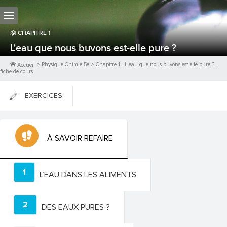
CHAPITRE
1
L'eau que nous buvons est-elle pure ?
>
Physique-Chimie 5e
>
Chapitre
1
-
L'eau que nous buvons est-elle pure ?
-
Accueil
fiche de cours
EXERCICES
FICHES DE COURS
À SAVOIR REFAIRE
0
PTS
1
L’EAU DANS LES ALIMENTS
2
DES EAUX PURES ?