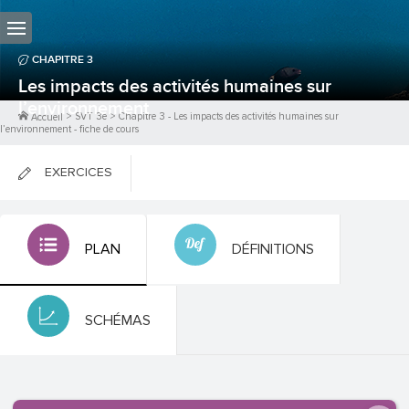
CHAPITRE
3
Les impacts des activités humaines sur
l’environnement
>
SVT 3e
>
Chapitre
3
-
Les impacts des activités humaines sur
Accueil
l’environnement
- fiche de cours
EXERCICES
FICHES DE COURS
PLAN
DÉFINITIONS
0
PTS
SCHÉMAS