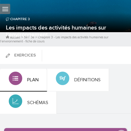
CHAPITRE
3
Les impacts des activités humaines sur
l’environnement
>
SVT 3e
>
Chapitre
3
-
Les impacts des activités humaines sur
Accueil
l’environnement
- fiche de cours
EXERCICES
FICHES DE COURS
PLAN
DÉFINITIONS
0
PTS
SCHÉMAS