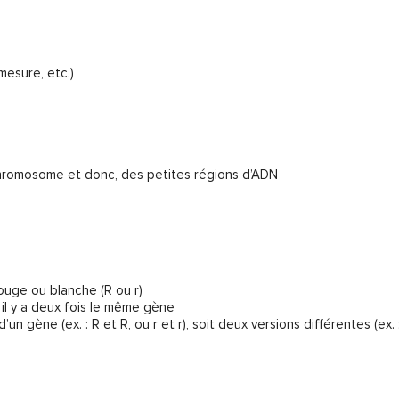
mesure, etc.)
chromosome et donc, des petites régions d’ADN
rouge ou blanche (R ou r)
, il y a deux fois le même gène
ène (ex. : R et R, ou r et r), soit deux versions différentes (ex. :