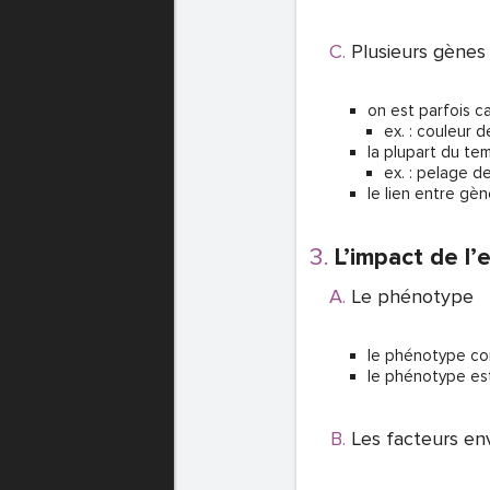
Plusieurs gènes
on est parfois c
ex. : couleur 
la plupart du te
ex. : pelage d
le lien entre gè
L’impact de l
Le phénotype
le phénotype cor
le phénotype est
Les facteurs en