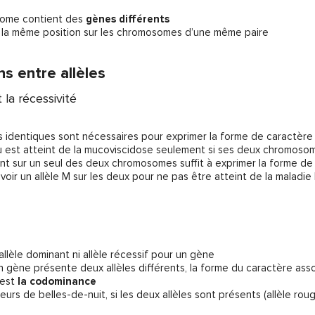
ome contient des
gènes différents
la même position sur les chromosomes d’une même paire
ns entre allèles
la récessivité
les identiques sont nécessaires pour exprimer la forme de caractère 
idu est atteint de la mucoviscidose seulement si ses deux chromosom
sent sur un seul des deux chromosomes suffit à exprimer la forme de 
 d’avoir un allèle M sur les deux pour ne pas être atteint de la maladi
i allèle dominant ni allèle récessif pour un gène
un gène présente deux allèles différents, la forme du caractère a
’est
la codominance
fleurs de belles-de-nuit, si les deux allèles sont présents (allèle r