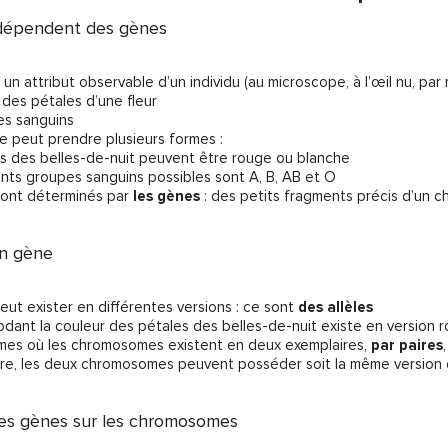
 dépendent des gènes
un attribut observable d’un individu (au microscope, à l’œil nu, par 
r des pétales d’une fleur
pes sanguins
 peut prendre plusieurs formes :
les des belles-de-nuit peuvent être rouge ou blanche
érents groupes sanguins possibles sont A, B, AB et O
sont déterminés par
les gènes
: des petits fragments précis d’un 
un gène
t exister en différentes versions : ce sont
des allèles
codant la couleur des pétales des belles-de-nuit existe en version 
smes où les chromosomes existent en deux exemplaires,
par paires
re, les deux chromosomes peuvent posséder soit la même version d’un g
 des gènes sur les chromosomes