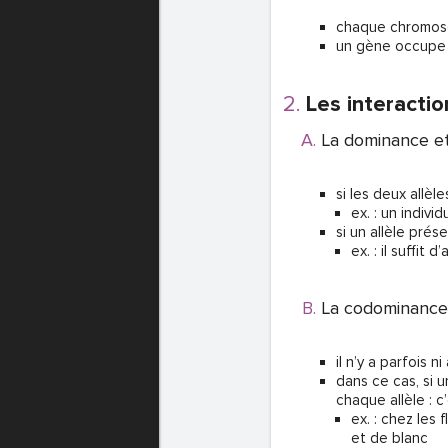
chaque chromos
un gène occupe 
Les interactio
La dominance et 
si les deux allè
ex. : un indiv
si un allèle pré
ex. : il suffit
La codominance
il n’y a parfois n
dans ce cas, si 
chaque allèle : c
ex. : chez les 
et de blanc