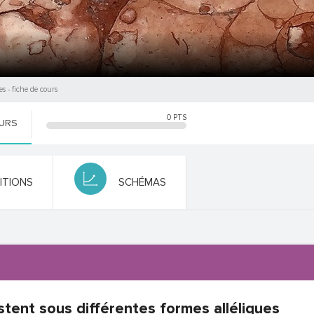
es
- fiche de cours
0
PTS
OURS
NITIONS
SCHÉMAS
stent sous différentes formes alléliques