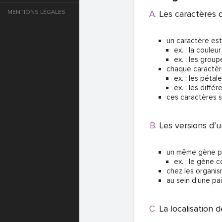
MENTIONS LÉGALES
Les caractères
e
un caractère est 
T DE PASSE
ex. : la couleu
ex. : les grou
chaque caractère
ex. : les péta
T DE PASSE
ex. : les diff
ces caractères 
Les versions d’
un même gène peu
ex. : le gène 
chez les organi
au sein d’une pai
T DE PASSE
La localisation