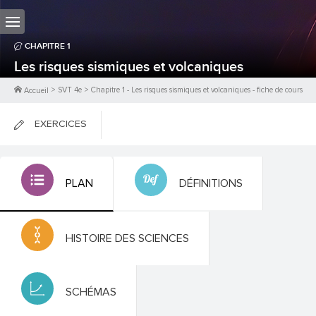
CHAPITRE
1
Les risques sismiques et volcaniques
>
SVT 4e
>
Chapitre
1
-
Les risques sismiques et volcaniques
- fiche de cours
Accueil
EXERCICES
FICHES DE COURS
PLAN
DÉFINITIONS
0
PTS
HISTOIRE DES SCIENCES
SCHÉMAS