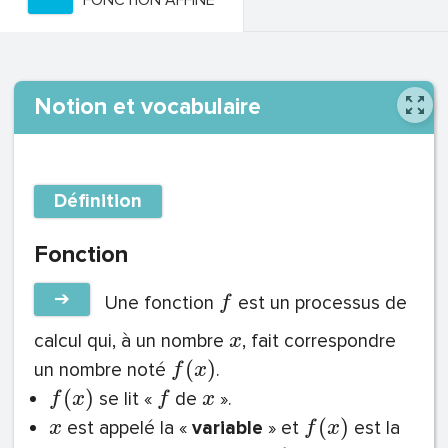
FONCTION AFFINE
Notion et vocabulaire
Définition
Fonction
➔
Une fonction
est un processus de
f
calcul qui, à un nombre
, fait correspondre
x
(
)
un nombre noté
.
f
x
(
)
se lit «
de
».
f
x
f
x
(
)
est appelé la «
variable
» et
est la
x
f
x