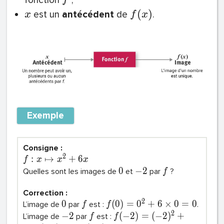
fonction
;
f
(
)
est un
antécédent
de
.
x
f
x
Exemple
Consigne :
2
:
↦
+
6
f
x
x
x
0
−
2
Quelles sont les images de
et
par
?
f
Correction :
2
0
(
0
)
=
0
+
6
×
0
=
0
L’image de
par
est :
.
f
f
2
−
2
(
−
2
)
=
(
−
2
)
+
L’image de
par
est :
f
f