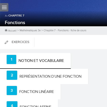
CHAPITRE
7
Fonctions
>
Mathématiques 3e
>
Chapitre
7
-
Fonctions
- fiche de cours
Accueil
EXERCICES
FICHES DE COURS
1
NOTION ET VOCABULAIRE
0
PTS
2
REPRÉSENTATION D’UNE FONCTION
3
FONCTION LINÉAIRE
4