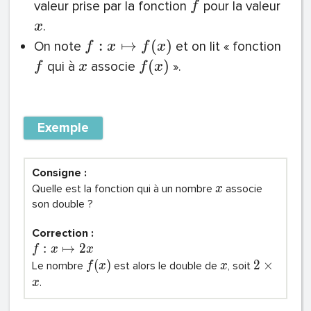
valeur prise par la fonction
pour la valeur
f
.
x
:
↦
(
)
On note
et on lit « fonction
f
x
f
x
(
)
qui à
associe
».
f
x
f
x
Exemple
Consigne :
Quelle est la fonction qui à un nombre
associe
x
son double ?
Correction :
:
↦
2
f
x
x
(
)
2
×
Le nombre
est alors le double de
, soit
f
x
x
.
x