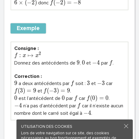
6
×
(
−
2
)
(
−
2
)
=
−
8
donc
f
Exemple
Consigne :
2
:
↦
f
x
x
9
0
−
4
Donnez des antécédents de
,
et
par
.
f
Correction :
9
3
−
3
a deux antécédents par
soit :
et
car
f
(
3
)
=
9
(
−
3
)
=
9
et
.
f
f
0
0
(
0
)
=
0
est l’antécédent de
par
car
.
f
f
−
4
n’a pas d’antécédent par
car il n’existe aucun
f
−
4
nombre dont le carré soit égal à
.
UTILISATION DES COOKIES
Lors de votre navigation sur ce site, des cookies
nécessaires au bon fonctionnement et exemptés de