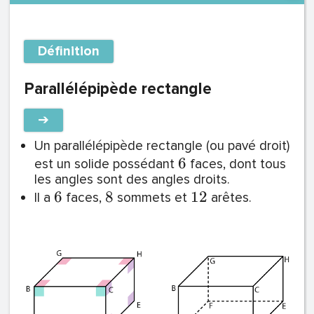
Définition
Parallélépipède rectangle
➔
Un parallélépipède rectangle (ou pavé droit)
6
est un solide possédant
faces, dont tous
les angles sont des angles droits.
6
8
1
2
Il a
faces,
sommets et
arêtes.