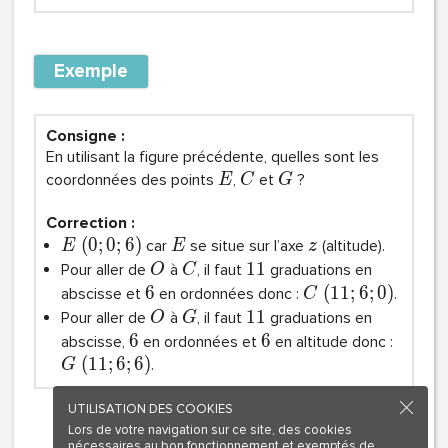
Exemple
Consigne :
En utilisant la figure précédente, quelles sont les
coordonnées des points
,
et
?
E
C
G
Correction :
(
0
;
0
;
6
)
car
se situe sur l’axe
(altitude).
E
E
z
1
1
Pour aller de
à
, il faut
graduations en
O
C
6
(
1
1
;
6
;
0
)
abscisse et
en ordonnées donc :
.
C
1
1
Pour aller de
à
, il faut
graduations en
O
G
6
6
abscisse,
en ordonnées et
en altitude donc :
(
1
1
;
6
;
6
)
.
G
UTILISATION DES COOKIES
Lors de votre navigation sur ce site, des cookies
nécessaires au bon fonctionnement et exemptés de