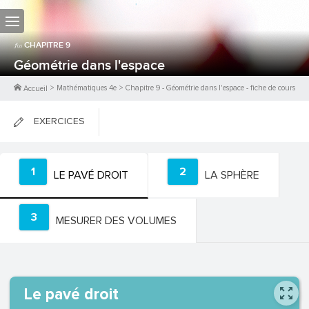
CHAPITRE
9
Géométrie dans l'espace
>
Mathématiques 4e
>
Chapitre
9
-
Géométrie dans l'espace
- fiche de cours
Accueil
EXERCICES
FICHES DE COURS
1
2
LE PAVÉ DROIT
LA SPHÈRE
0
PTS
3
MESURER DES VOLUMES
Le pavé droit