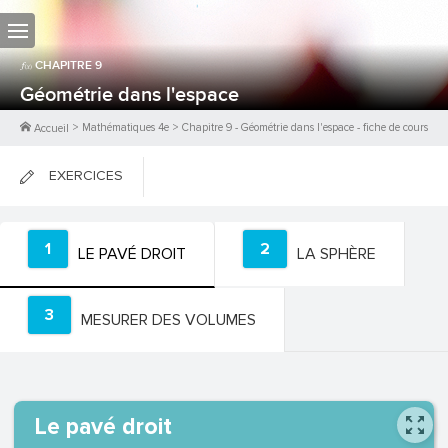
CHAPITRE
9
Géométrie dans l'espace
>
Mathématiques 4e
>
Chapitre
9
-
Géométrie dans l'espace
- fiche de cours
Accueil
EXERCICES
FICHES DE COURS
1
2
LE PAVÉ DROIT
LA SPHÈRE
0
PTS
3
MESURER DES VOLUMES
Le pavé droit