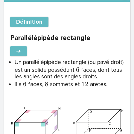
Définition
Parallélépipède rectangle
➔
Un parallélépipède rectangle (ou pavé droit)
6
est un solide possédant
faces, dont tous
les angles sont des angles droits.
6
8
1
2
Il a
faces,
sommets et
arêtes.