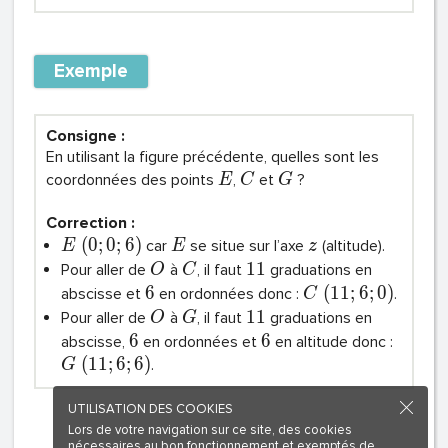
Exemple
Consigne :
En utilisant la figure précédente, quelles sont les
coordonnées des points
,
et
?
E
C
G
Correction :
(
0
;
0
;
6
)
car
se situe sur l’axe
(altitude).
E
E
z
1
1
Pour aller de
à
, il faut
graduations en
O
C
6
(
1
1
;
6
;
0
)
abscisse et
en ordonnées donc :
.
C
1
1
Pour aller de
à
, il faut
graduations en
O
G
6
6
abscisse,
en ordonnées et
en altitude donc :
(
1
1
;
6
;
6
)
.
G
UTILISATION DES COOKIES
Lors de votre navigation sur ce site, des cookies
nécessaires au bon fonctionnement et exemptés de