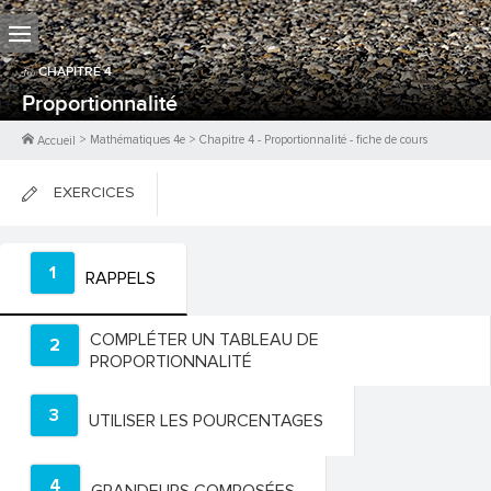
CHAPITRE
4
Proportionnalité
>
Mathématiques 4e
>
Chapitre
4
-
Proportionnalité
- fiche de cours
Accueil
EXERCICES
FICHES DE COURS
1
RAPPELS
0
PTS
COMPLÉTER UN TABLEAU DE
2
PROPORTIONNALITÉ
3
UTILISER LES POURCENTAGES
4