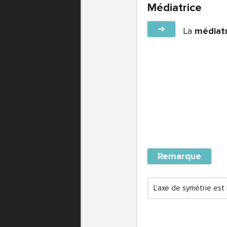
Médiatrice
➔
La
médiatr
Remarque
L’axe de symétrie est 