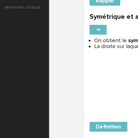
Rappel
MENTIONS LÉGALES
e
Symétrique et 
T DE PASSE
➔
On obtient le
sym
La droite sur laque
T DE PASSE
Définition
T DE PASSE