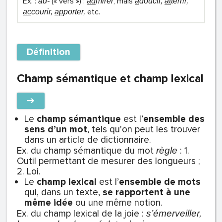
Ex. :
(« vers ») :
, mais
ad-
ad
mirer
a
doucir,
at
terrir,
etc.
ac
courir,
ap
porter,
Définition
Champ sémantique et champ lexical
➔
Le
champ sémantique
est l’
ensemble des
sens d’un mot
, tels qu'on peut les trouver
dans un article de dictionnaire.
Ex. du champ sémantique du mot
:
1.
règle
Outil permettant de mesurer des longueurs ;
2. Loi.
Le
champ lexical
est l’
ensemble de mots
qui, dans un texte,
se rapportent à une
même idée
ou une même notion.
Ex. du champ lexical de la joie :
s’émerveiller,