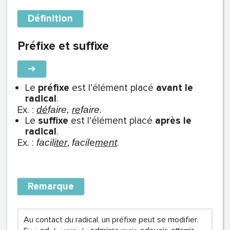
Définition
Préfixe et suffixe
➔
Le
préfixe
est l’élément placé
avant le
radical
.
Ex. :
.
dé
faire,
re
faire
Le
suffixe
est l’élément placé
après le
radical
.
Ex. :
,
e
.
facil
iter
facil
ment
Remarque
Au contact du radical, un préfixe peut se modifier.