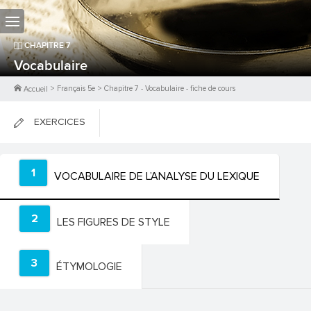
CHAPITRE
7
Vocabulaire
>
Français 5e
>
Chapitre
7
-
Vocabulaire
- fiche de cours
Accueil
EXERCICES
FICHES DE COURS
1
VOCABULAIRE DE L’ANALYSE DU LEXIQUE
0
PTS
2
LES FIGURES DE STYLE
3
ÉTYMOLOGIE