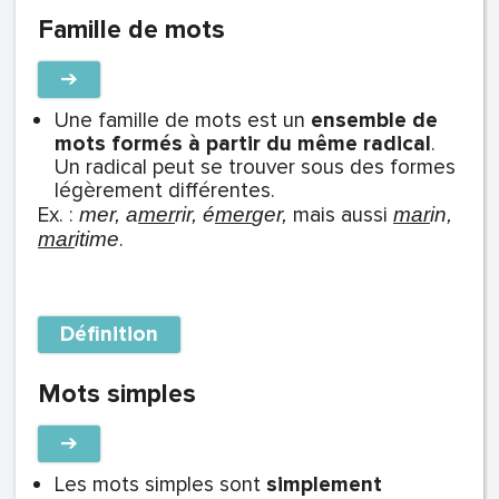
Famille de mots
➔
Une famille de mots est un
ensemble de
mots formés à partir du même radical
.
Un radical peut se trouver sous des formes
légèrement différentes.
Ex. :
mais aussi
mer, a
me
r
rir, é
mer
ger,
ma
r
in,
.
mar
itime
Définition
Mots simples
➔
Les mots simples sont
simplement