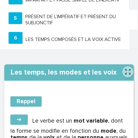
IMPARFAIT ET PASSÉ SIMPLE DE L’INDICATIF
PRÉSENT DE L’IMPÉRATIF ET PRÉSENT DU
5
SUBJONCTIF
6
LES TEMPS COMPOSÉS ET LA VOIX ACTIVE
Les temps, les modes et les voix
Rappel
➔
Le verbe est un
mot variable
, dont
la forme se modifie en fonction du
mode
, du
temps
de la
voix
et de la
personne
auxquels