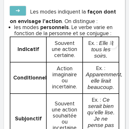
➔
Les
modes
indiquent la
façon dont
on envisage l’action
. On distingue :
les modes
personnels
. Le verbe varie en
fonction de la personne et se conjugue :
Souvent
Ex. :
Elle lit
Indicatif
une action
tous les
certaine.
soirs.
Ex. :
Action
imaginaire
Apparemment,
Conditionnel
ou
elle lirait
incertaine.
beaucoup.
Ex. :
Ce
Souvent
serait bien
une action
qu’elle lise.
souhaitée
Subjonctif
Je ne
ou
pense pas
incertaine