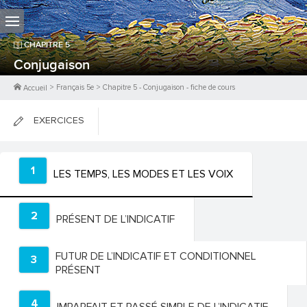
CHAPITRE
5
Conjugaison
>
Français 5e
>
Chapitre
5
-
Conjugaison
- fiche de cours
Accueil
EXERCICES
FICHES DE COURS
1
LES TEMPS, LES MODES ET LES VOIX
0
PTS
2
PRÉSENT DE L’INDICATIF
FUTUR DE L’INDICATIF ET CONDITIONNEL
3
PRÉSENT
4