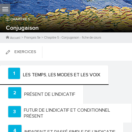
CHAPITRE
5
Conjugaison
>
Français 5e
>
Chapitre
5
-
Conjugaison
- fiche de cours
Accueil
EXERCICES
FICHES DE COURS
1
LES TEMPS, LES MODES ET LES VOIX
0
PTS
2
PRÉSENT DE L’INDICATIF
FUTUR DE L’INDICATIF ET CONDITIONNEL
3
PRÉSENT
4