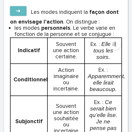
➔
Les
modes
indiquent la
façon dont
on envisage l’action
. On distingue :
les modes
personnels
. Le verbe varie en
fonction de la personne et se conjugue :
Souvent
Ex. :
Elle lit
Indicatif
une action
tous les
certaine.
soirs.
Ex. :
Action
imaginaire
Apparemment,
Conditionnel
ou
elle lirait
incertaine.
beaucoup.
Ex. :
Ce
Souvent
serait bien
une action
qu’elle lise.
souhaitée
Subjonctif
Je ne
ou
pense pas
incertaine