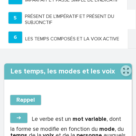
IMPARFAIT ET PASSÉ SIMPLE DE L’INDICATIF
PRÉSENT DE L’IMPÉRATIF ET PRÉSENT DU
5
SUBJONCTIF
6
LES TEMPS COMPOSÉS ET LA VOIX ACTIVE
Les temps, les modes et les voix
Rappel
➔
Le verbe est un
mot variable
, dont
la forme se modifie en fonction du
mode
, du
temps
de la
voix
et de la
personne
auxquels