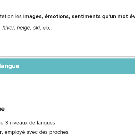
ation les
images, émotions, sentiments qu’un mot é
etc
 hiver, neige, ski,
.
 langue
ue
ue 3 niveaux de langues :
r
, employé avec des proches.