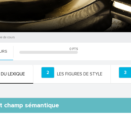
he de cours
0
PTS
OURS
2
3
 DU LEXIQUE
LES FIGURES DE STYLE
et champ sémantique