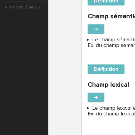
Définition
MENTIONS LÉGALES
e
Champ sémanti
T DE PASSE
➔
Le champ sémantiq
Ex. du champ séma
T DE PASSE
Définition
Champ lexical
➔
Le champ lexical e
Ex. du champ lexical 
T DE PASSE