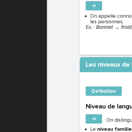
➔
On appelle connot
les personnes.
Ex. :
Bonnet → froid,
Les niveaux de
Définition
Niveau de lang
➔
On disting
Le
niveau familie