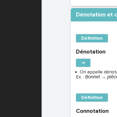
Dénotation et 
Définition
Dénotation
➔
On appelle dénota
Ex. :
Bonnet → pièce 
Définition
Connotation