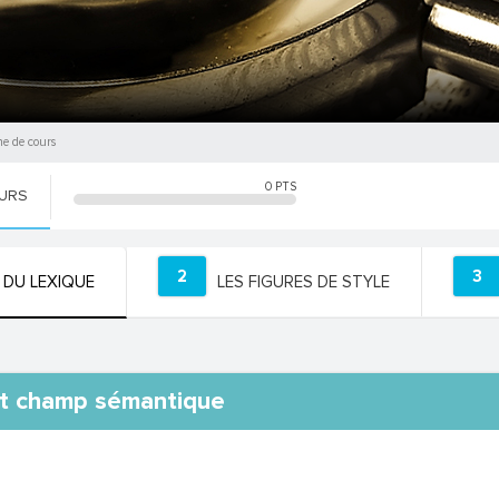
he de cours
0
PTS
OURS
2
3
 DU LEXIQUE
LES FIGURES DE STYLE
et champ sémantique