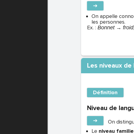
➔
On appelle connot
les personnes.
Ex. :
Bonnet → froid,
Les niveaux de
Définition
Niveau de lang
➔
On disting
Le
niveau familie