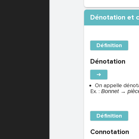
Dénotation et 
Définition
Dénotation
➔
On appelle dénota
Ex. :
Bonnet → pièce 
Définition
Connotation