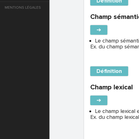
Définition
MENTIONS LÉGALES
e
Champ sémanti
T DE PASSE
➔
Le champ sémantiq
Ex. du champ séma
T DE PASSE
Définition
Champ lexical
➔
Le champ lexical e
Ex. du champ lexical 
T DE PASSE