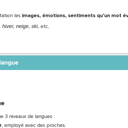
ation les
images, émotions, sentiments qu’un mot é
etc
 hiver, neige, ski,
.
 langue
ue
ue 3 niveaux de langues :
r
, employé avec des proches.