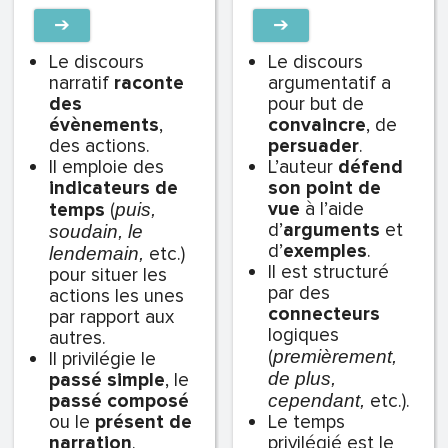
➔
➔
Le
discours
Le
discours
narratif
raconte
argumentatif
a
des
pour but de
évènements
,
convaincre
, de
des actions.
persuader
.
Il emploie des
L’auteur
défend
indicateurs de
son point de
vue
à l’aide
temps
(
puis,
d’
arguments
et
soudain, le
d’
exemples
.
etc.)
lendemain,
Il est structuré
pour situer les
par des
actions les unes
connecteurs
par rapport aux
logiques
autres.
(
premièrement,
Il privilégie le
passé simple
, le
de plus,
passé composé
etc.).
cependant,
ou le
présent de
Le temps
narration
.
privilégié est le