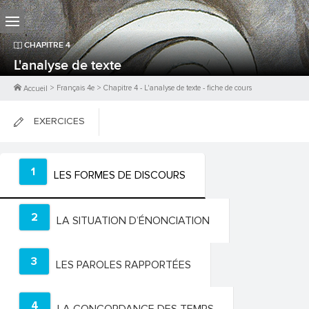
CHAPITRE
4
L'analyse de texte
>
Français 4e
>
Chapitre
4
-
L'analyse de texte
- fiche de cours
Accueil
EXERCICES
FICHES DE COURS
1
LES FORMES DE DISCOURS
0
PTS
2
LA SITUATION D’ÉNONCIATION
3
LES PAROLES RAPPORTÉES
4