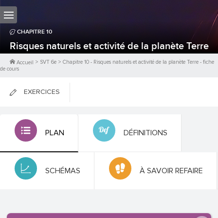
CHAPITRE
10
Risques naturels et activité de la planète Terre
>
SVT 6e
>
Chapitre
10
-
Risques naturels et activité de la planète Terre
- fiche
Accueil
de cours
EXERCICES
FICHES DE COURS
PLAN
DÉFINITIONS
0
PTS
SCHÉMAS
À SAVOIR REFAIRE