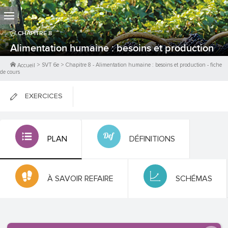
CHAPITRE
8
Alimentation humaine : besoins et production
>
SVT 6e
>
Chapitre
8
-
Alimentation humaine : besoins et production
- fiche
Accueil
de cours
EXERCICES
FICHES DE COURS
PLAN
DÉFINITIONS
0
PTS
À SAVOIR REFAIRE
SCHÉMAS