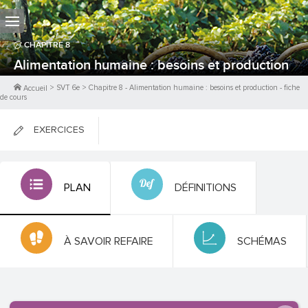
CHAPITRE
8
Alimentation humaine : besoins et production
>
SVT 6e
>
Chapitre
8
-
Alimentation humaine : besoins et production
- fiche
Accueil
de cours
EXERCICES
FICHES DE COURS
PLAN
DÉFINITIONS
0
PTS
À SAVOIR REFAIRE
SCHÉMAS