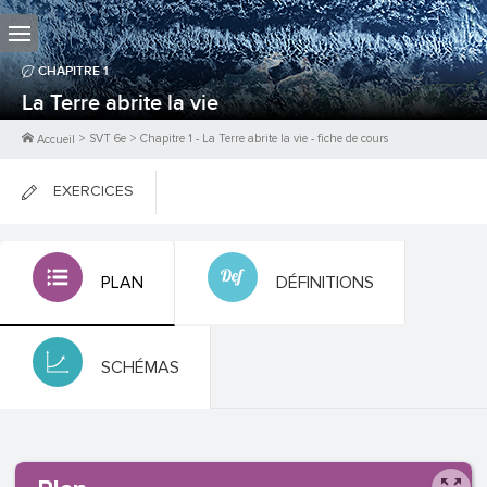
CHAPITRE
1
La Terre abrite la vie
>
SVT 6e
>
Chapitre
1
-
La Terre abrite la vie
- fiche de cours
Accueil
EXERCICES
FICHES DE COURS
PLAN
DÉFINITIONS
0
PTS
SCHÉMAS