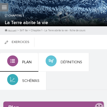
CHAPITRE
1
La Terre abrite la vie
>
SVT 6e
>
Chapitre
1
-
La Terre abrite la vie
- fiche de cours
Accueil
EXERCICES
FICHES DE COURS
PLAN
DÉFINITIONS
0
PTS
SCHÉMAS