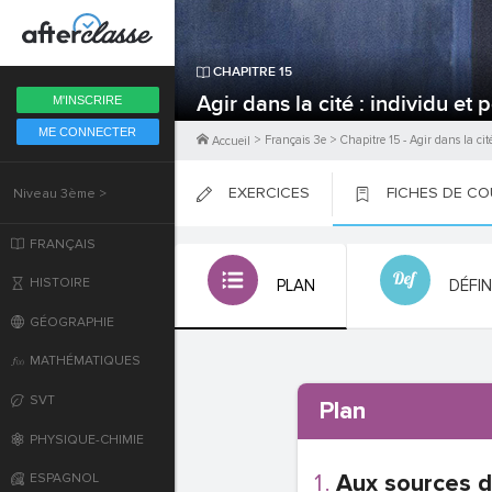
Fermer
CHAPITRE
15
6ème
Agir dans la cité : individu et 
M'INSCRIRE
ME CONNECTER
5ème
>
Français 3e
>
Chapitre
15
-
Agir dans la cit
Accueil
EXERCICES
FICHES DE C
Niveau 3ème >
4ème
PLACER
PLACER
PLACER
FRANÇAIS
3ème
HISTOIRE
PLAN
DÉFI
2nde
GÉOGRAPHIE
MATHÉMATIQUES
Première
SVT
Plan
Terminale
PHYSIQUE-CHIMIE
Aux sources 
ESPAGNOL