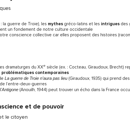
iques
 : la guerre de Troie), les
mythes
gréco-latins et les
intrigues
des g
uent un fondement de notre culture occidentale
otre conscience collective car elles proposent des histoires (raco
e
tres dramaturges du XX
siècle (ex. : Cocteau, Giraudoux, Brecht) 
s
problématiques contemporaines
 de
La guerre de Troie n’aura pas lieu
(Giraudoux, 1935) qui prend des
 de l’entre-deux-guerres
d
’Antigone
(Anouilh, 1944) peut trouver un écho dans la France occu
nscience et de pouvoir
et le citoyen