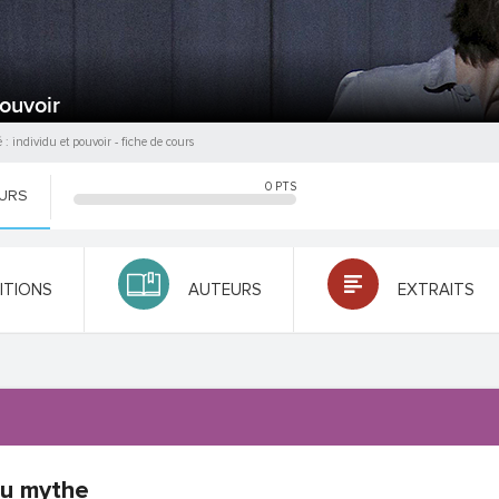
pouvoir
é : individu et pouvoir
- fiche de cours
0
PTS
OURS
NITIONS
AUTEURS
EXTRAITS
du mythe