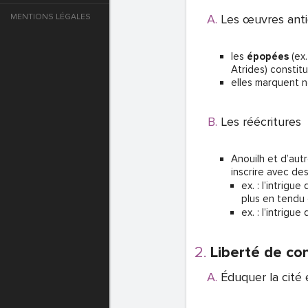
MENTIONS LÉGALES
Les œuvres ant
e
les
épopées
(ex.
T DE PASSE
Atrides) constit
elles marquent n
T DE PASSE
Les réécritures
Anouilh et d’au
inscrire avec de
ex. : l’intrigue
plus en tendu
ex. : l’intrigue 
Liberté de co
Éduquer la cité 
T DE PASSE