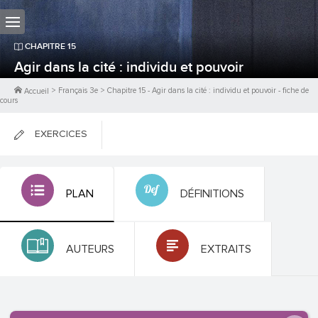
CHAPITRE
15
Agir dans la cité : individu et pouvoir
>
Français 3e
>
Chapitre
15
-
Agir dans la cité : individu et pouvoir
- fiche de
Accueil
cours
EXERCICES
FICHES DE COURS
PLAN
DÉFINITIONS
0
PTS
AUTEURS
EXTRAITS