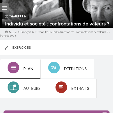
CHAPITRE
9
Individu et société : confrontations de valeurs ?
>
Français 4e
>
Chapitre
9
-
Individu et société : confrontations de valeurs ?
-
Accueil
fiche de cours
EXERCICES
FICHES DE COURS
PLAN
DÉFINITIONS
0
PTS
AUTEURS
EXTRAITS