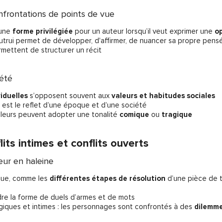
nfrontations de points de vue
une
forme privilégiée
pour un auteur lorsqu’il veut exprimer une
o
autrui permet de développer, d'affirmer, de nuancer sa propre pens
ermettent de structurer un récit
iété
viduelles
s’opposent souvent aux
valeurs et habitudes sociales
est le reflet d’une époque et d’une société
valeurs peuvent adopter une tonalité
comique
ou
tragique
lits intimes et conflits ouverts
eur en haleine
noue, comme les
différentes étapes de résolution
d’une pièce de t
re la forme de duels d’armes et de mots
giques et intimes : les personnages sont confrontés à des
dilemm