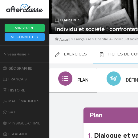
Fermer
CHAPITRE
9
6ème
Individu et société : confronta
M'INSCRIRE
ME CONNECTER
5ème
>
Français 4e
>
Chapitre
9
-
Individu et socié
Accueil
EXERCICES
FICHES DE C
Niveau 4ème >
4ème
PLACER
PLACER
PLACER
GÉOGRAPHIE
3ème
FRANÇAIS
PLAN
DÉFI
2nde
HISTOIRE
MATHÉMATIQUES
Première
SVT
Plan
Terminale
PHYSIQUE-CHIMIE
Dialogue et va
ESPAGNOL