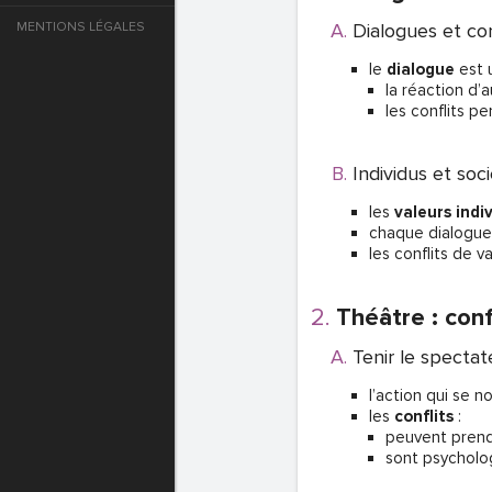
MENTIONS LÉGALES
Dialogues et co
e
le
dialogue
est 
la réaction d’
T DE PASSE
les conflits p
Individus et soc
T DE PASSE
les
valeurs indi
chaque dialogue 
les conflits de 
Théâtre : conf
Tenir le spectat
l’action qui se 
les
conflits
:
peuvent prend
T DE PASSE
sont psycholo