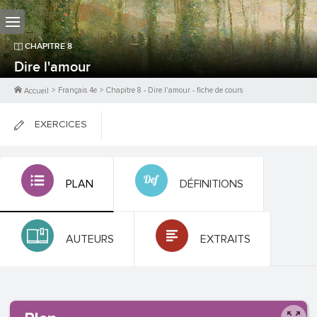
CHAPITRE
8
Dire l'amour
>
Français 4e
>
Chapitre
8
-
Dire l'amour
- fiche de cours
Accueil
EXERCICES
FICHES DE COURS
PLAN
DÉFINITIONS
0
PTS
AUTEURS
EXTRAITS