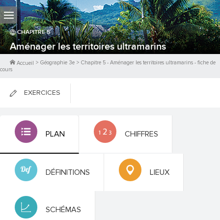
CHAPITRE
5
Aménager les territoires ultramarins
>
Géographie 3e
>
Chapitre
5
-
Aménager les territoires ultramarins
- fiche de
Accueil
cours
EXERCICES
FICHES DE COURS
PLAN
CHIFFRES
0
PTS
DÉFINITIONS
LIEUX
SCHÉMAS