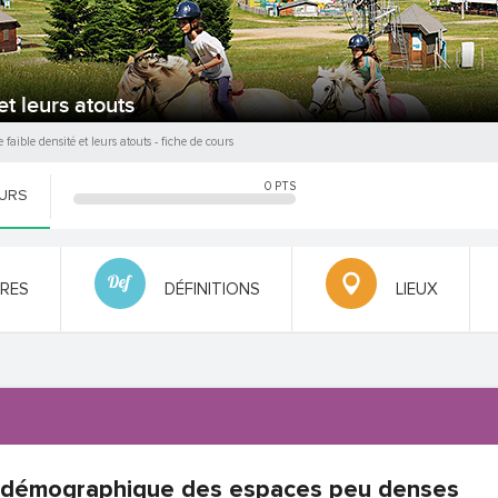
t leurs atouts
 faible densité et leurs atouts
- fiche de cours
0
PTS
OURS
FRES
DÉFINITIONS
LIEUX
 démographique des espaces peu denses