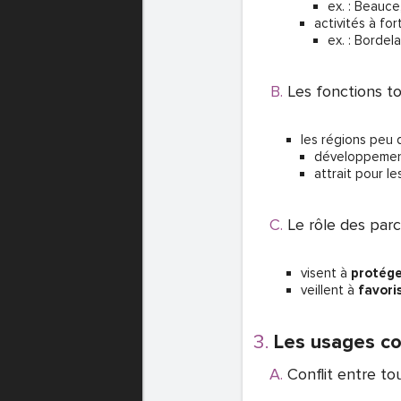
ex. : Beauc
activités à fo
ex. : Bordel
Les fonctions to
les régions peu d
développemen
attrait pour le
Le rôle des par
visent à
protég
veillent à
favori
Les usages co
Conflit entre t