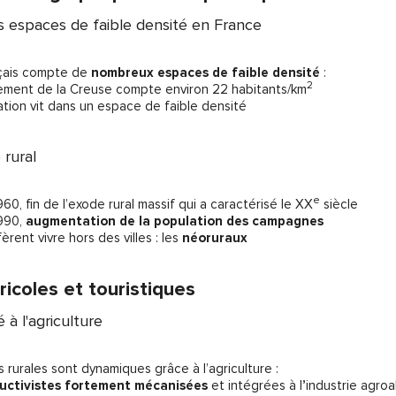
es espaces de faible densité en France
nçais compte de
nombreux espaces de faible densité
:
2
rtement de la Creuse compte environ 22 habitants/km
ation vit dans un espace de faible densité
 rural
e
60, fin de l’exode rural massif qui a caractérisé le XX
siècle
990,
augmentation de la population des campagnes
èrent vivre hors des villes : les
néoruraux
icoles et touristiques
 à l'agriculture
s rurales sont dynamiques grâce à l’agriculture
:
ductivistes fortement mécanisées
et intégrées à l
’
industrie agroa