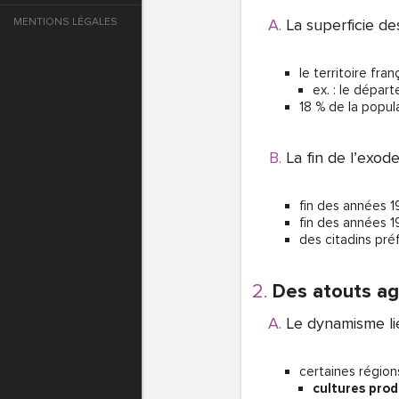
MENTIONS LÉGALES
La superficie d
e
le territoire fra
T DE PASSE
ex. : le dépa
18 % de la popul
T DE PASSE
La fin de l’exode
fin des années 19
fin des années 1
des citadins préf
Des atouts agr
Le dynamisme lié
T DE PASSE
certaines région
cultures pro