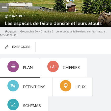
CHAPITRE
3
Les espaces de faible densité et leurs atouts
>
Géographie 3e
>
Chapitre
3
-
Les espaces de faible densité et leurs atouts
-
Accueil
fiche de cours
EXERCICES
FICHES DE COURS
PLAN
CHIFFRES
0
PTS
DÉFINITIONS
LIEUX
SCHÉMAS