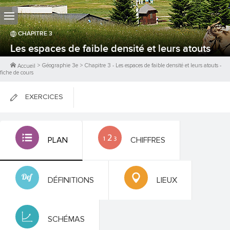
CHAPITRE
3
Les espaces de faible densité et leurs atouts
>
Géographie 3e
>
Chapitre
3
-
Les espaces de faible densité et leurs atouts
-
Accueil
fiche de cours
EXERCICES
FICHES DE COURS
PLAN
CHIFFRES
0
PTS
DÉFINITIONS
LIEUX
SCHÉMAS