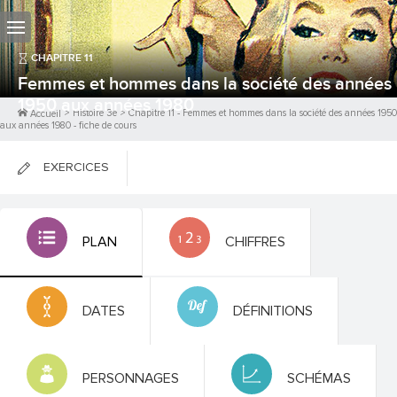
CHAPITRE
11
Femmes et hommes dans la société des années
1950 aux années 1980
>
Histoire 3e
>
Chapitre
11
-
Femmes et hommes dans la société des années 1950
Accueil
aux années 1980
- fiche de cours
EXERCICES
FICHES DE COURS
PLAN
CHIFFRES
0
PTS
DATES
DÉFINITIONS
PERSONNAGES
SCHÉMAS