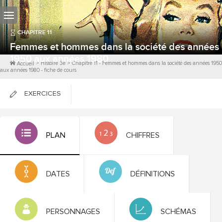
CHAPITRE
11
Femmes et hommes dans la société des années
1950 aux années 1980
>
Histoire 3e
>
Chapitre
11
-
Femmes et hommes dans la société des années 1950
Accueil
aux années 1980
- fiche de cours
EXERCICES
FICHES DE COURS
PLAN
CHIFFRES
0
PTS
DATES
DÉFINITIONS
PERSONNAGES
SCHÉMAS