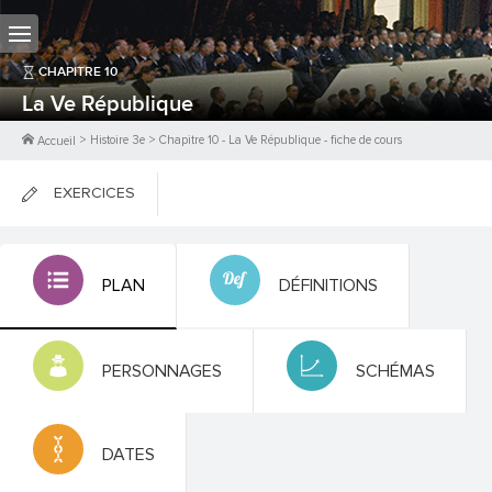
CHAPITRE
10
La Ve République
>
Histoire 3e
>
Chapitre
10
-
La Ve République
- fiche de cours
Accueil
EXERCICES
FICHES DE COURS
PLAN
DÉFINITIONS
0
PTS
PERSONNAGES
SCHÉMAS
DATES