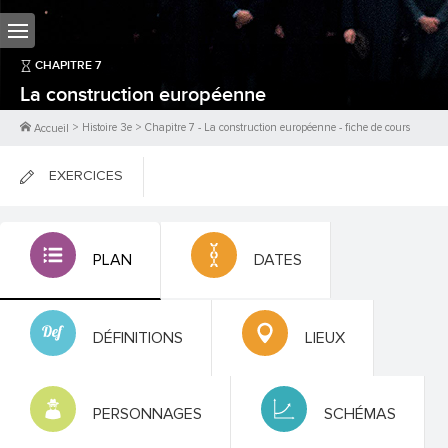
CHAPITRE
7
La construction européenne
>
Histoire 3e
>
Chapitre
7
-
La construction européenne
- fiche de cours
Accueil
EXERCICES
FICHES DE COURS
PLAN
DATES
0
PTS
DÉFINITIONS
LIEUX
PERSONNAGES
SCHÉMAS