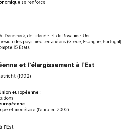
conomique
se renforce
du Danemark, de l’Irlande et du Royaume-Uni
dhésion des pays méditerranéens (Grèce, Espagne, Portugal)
compte 15 États
enne et l’élargissement à l’Est
stricht (1992)
Union européenne
:
tutions
 européenne
que et monétaire (l'euro en 2002)
à l’Est