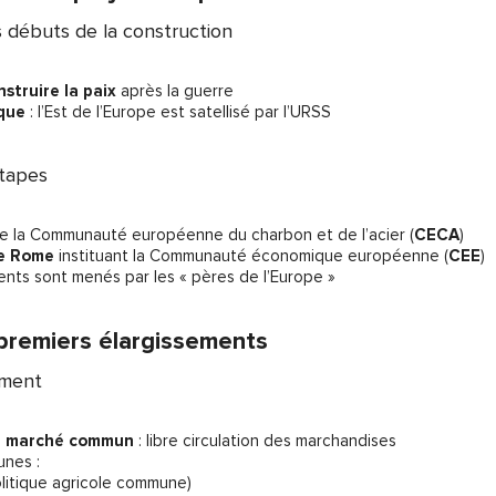
 débuts de la construction
nstruire la paix
après la guerre
que
: l’Est de l’Europe est satellisé par l’URSS
étapes
de la Communauté européenne du charbon et de l’acier (
CECA
)
de Rome
instituant la Communauté économique européenne (
CEE
)
nts sont menés par les « pères de l’Europe
»
 premiers élargissements
ement
u
marché commun
: libre circulation des marchandises
unes :
olitique agricole commune)