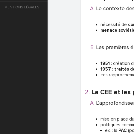
MENTIONS LÉGALES
Le contexte des
e
nécessité de
co
T DE PASSE
menace soviéti
Les premières 
T DE PASSE
1951
: création 
1957
:
traités 
ces rapprocheme
La CEE et les
L’approfondiss
mise en place d
T DE PASSE
politiques comm
ex. : la
PAC
(p