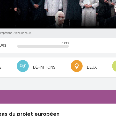
européenne
- fiche de cours
0
PTS
OURS
S
DÉFINITIONS
LIEUX
pas du projet européen