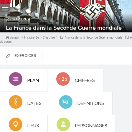
CHAPITRE
4
La France dans la Seconde Guerre mondiale
>
Histoire 3e
>
Chapitre
4
-
La France dans la Seconde Guerre mondiale
- fiche
Accueil
de cours
EXERCICES
FICHES DE COURS
PLAN
CHIFFRES
0
PTS
DATES
DÉFINITIONS
LIEUX
PERSONNAGES