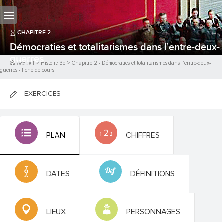
CHAPITRE
2
Démocraties et totalitarismes dans l’entre-deux-
guerres
>
Histoire 3e
>
Chapitre
2
-
Démocraties et totalitarismes dans l’entre-deux-
Accueil
guerres
- fiche de cours
EXERCICES
FICHES DE COURS
PLAN
CHIFFRES
0
PTS
DATES
DÉFINITIONS
LIEUX
PERSONNAGES