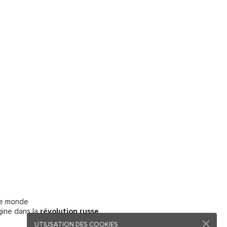
 le monde
gine dans la
révolution russe
UTILISATION DES COOKIES