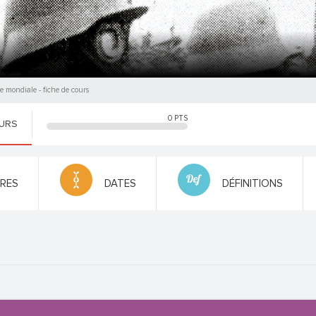
re mondiale
- fiche de cours
0
PTS
OURS
FRES
DATES
DÉFINITIONS