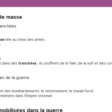
 de masse
ranchées
sse
liée au choix des armes :
)
s
nt dans des
tranchées
: ils souffrent de la faim, de la soif et des co
imes de la guerre
nt des bombardements, le rationnement, le travail forcé
rméniens dans l’Empire ottoman
mobilisées dans la guerre