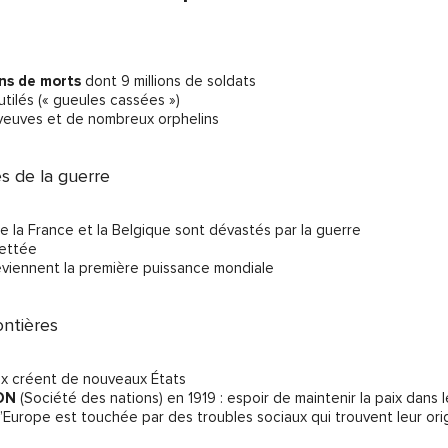
ons de morts
dont 9 millions de soldats
utilés (« gueules cassées »)
euves et de nombreux orphelins
s de la guerre
de la France et la Belgique sont dévastés par la guerre
dettée
eviennent la première puissance mondiale
ontières
aix créent de nouveaux États
DN
(Société des nations) en 1919 : espoir de maintenir la paix dans
 l’Europe est touchée par des troubles sociaux qui trouvent leur ori