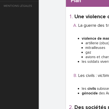
Plan
MENTIONS LÉGALES
e
Une violence
T DE PASSE
La guerre des t
violence de ma
T DE PASSE
artillerie (obus
mitrailleuses
gaz
avions et char
les soldats vive
Les civils : vict
les
civils
subisse
génocide
des A
T DE PASSE
Des sociétés 