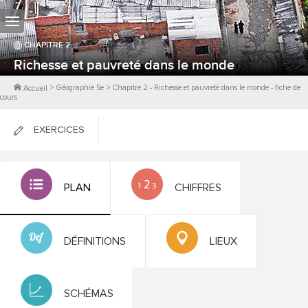
CHAPITRE
2
Richesse et pauvreté dans le monde
>
Géographie 5e
>
Chapitre
2
-
Richesse et pauvreté dans le monde
- fiche de
Accueil
cours
EXERCICES
FICHES DE COURS
PLAN
CHIFFRES
0
PTS
DÉFINITIONS
LIEUX
SCHÉMAS