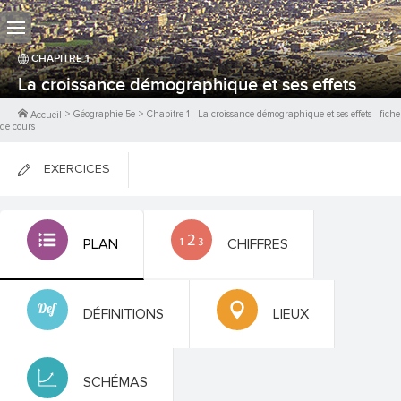
CHAPITRE
1
La croissance démographique et ses effets
>
Géographie 5e
>
Chapitre
1
-
La croissance démographique et ses effets
- fiche
Accueil
de cours
EXERCICES
FICHES DE COURS
PLAN
CHIFFRES
0
PTS
DÉFINITIONS
LIEUX
SCHÉMAS