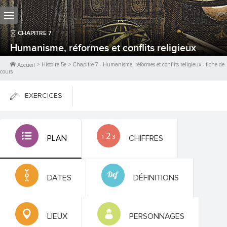
CHAPITRE
7
Humanisme, réformes et conflits religieux
>
Histoire 5e
>
Chapitre
7
-
Humanisme, réformes et conflits religieux
- fiche de
Accueil
cours
EXERCICES
FICHES DE COURS
PLAN
CHIFFRES
0
PTS
DATES
DÉFINITIONS
LIEUX
PERSONNAGES