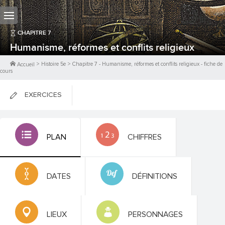
CHAPITRE
7
Humanisme, réformes et conflits religieux
>
Histoire 5e
>
Chapitre
7
-
Humanisme, réformes et conflits religieux
- fiche de
Accueil
cours
EXERCICES
FICHES DE COURS
PLAN
CHIFFRES
0
PTS
DATES
DÉFINITIONS
LIEUX
PERSONNAGES