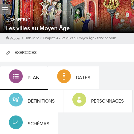
CHAPITRE
4
Les villes au Moyen Âge
>
Histoire 5e
>
Chapitre
4
-
Les villes au Moyen Âge
- fiche de cours
Accueil
EXERCICES
FICHES DE COURS
PLAN
DATES
0
PTS
DÉFINITIONS
PERSONNAGES
SCHÉMAS