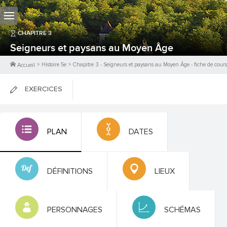
CHAPITRE
3
Seigneurs et paysans au Moyen Âge
>
Histoire 5e
>
Chapitre
3
-
Seigneurs et paysans au Moyen Âge
- fiche de cours
Accueil
EXERCICES
FICHES DE COURS
PLAN
DATES
0
PTS
DÉFINITIONS
LIEUX
PERSONNAGES
SCHÉMAS