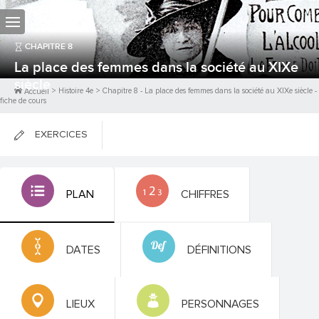
CHAPITRE
8
La place des femmes dans la société au XIXe
siècle
>
Histoire 4e
>
Chapitre
8
-
La place des femmes dans la société au XIXe siècle
-
Accueil
fiche de cours
EXERCICES
FICHES DE COURS
PLAN
CHIFFRES
0
PTS
DATES
DÉFINITIONS
LIEUX
PERSONNAGES