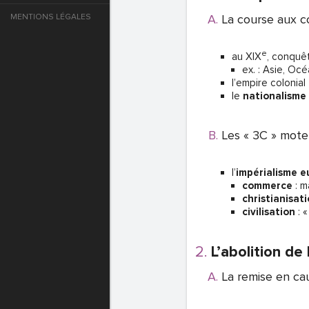
MENTIONS LÉGALES
La course aux c
e
e
au XIX
, conquêt
T DE PASSE
ex. : Asie, Océ
l’empire colonia
le
nationalisme
T DE PASSE
Les « 3C » moteu
l’
impérialisme 
commerce
: m
christianisat
civilisation
: «
L’abolition de
La remise en ca
T DE PASSE