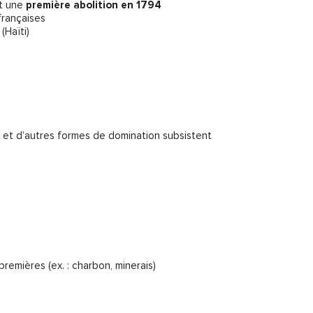
et une
première abolition en 1794
françaises
Haïti)
es et d’autres formes de domination subsistent
premières (ex. : charbon, minerais)