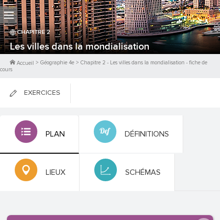
CHAPITRE
2
Les villes dans la mondialisation
>
Géographie 4e
>
Chapitre
2
-
Les villes dans la mondialisation
- fiche de
Accueil
cours
EXERCICES
FICHES DE COURS
PLAN
DÉFINITIONS
0
PTS
LIEUX
SCHÉMAS