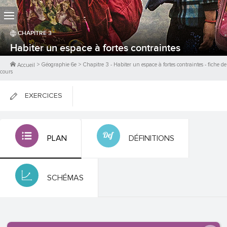
CHAPITRE
3
Habiter un espace à fortes contraintes
>
Géographie 6e
>
Chapitre
3
-
Habiter un espace à fortes contraintes
- fiche de
Accueil
cours
EXERCICES
FICHES DE COURS
PLAN
DÉFINITIONS
0
PTS
SCHÉMAS