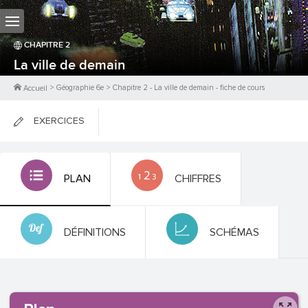
CHAPITRE
2
La ville de demain
>
Géographie 6e
>
Chapitre
2
-
La ville de demain
- fiche de cours
Accueil
EXERCICES
FICHES DE COURS
PLAN
CHIFFRES
0
PTS
DÉFINITIONS
SCHÉMAS