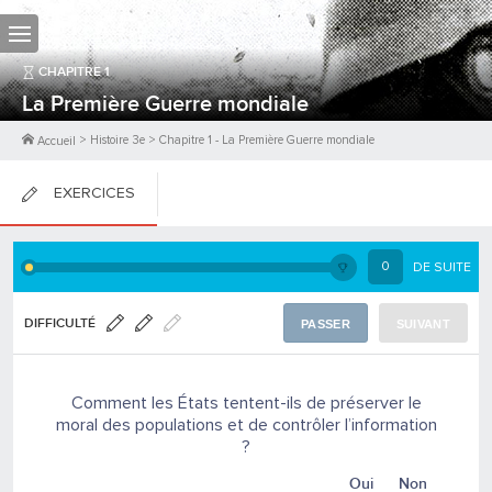
CHAPITRE
1
La Première Guerre mondiale
>
Histoire 3e
>
Chapitre
1
-
La Première Guerre mondiale
Accueil
EXERCICES
FICHES DE COURS
0
DE SUITE
0
PTS
DIFFICULTÉ
PASSER
SUIVANT
Comment les États tentent-ils de préserver le
moral des populations et de contrôler l’information
?
Oui
Non